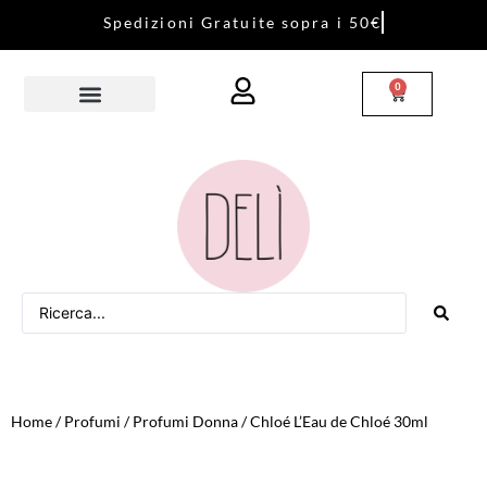
S
p
e
d
i
z
i
o
n
i
G
r
a
t
u
i
t
e
s
o
p
r
a
i
5
0
€
0
Home
/
Profumi
/
Profumi Donna
/ Chloé L’Eau de Chloé 30ml