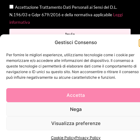
Accettazione Trattamento Dati Personali ai Sensi del D.L.
N.196/03 e Gdpr 679/2016 e della normativa applicabile
Leggi
informativa
Invia
Gestisci Consenso
Per fornire le migliori esperienze, utilizziamo tecnologie come i cookie per
memorizzare e/o accedere alle informazioni del dispositivo. Il consenso a
2025 Delì |
Privacy Policy
|
Cookie Policy
| Made with
by
Jenny
queste tecnologie ci permetterà di elaborare dati come il comportamento di
navigazione o ID unici su questo sito. Non acconsentire o ritirare il consenso
Mina
può influire negativamente su alcune caratteristiche e funzioni.
Accetta
Nega
Visualizza preferenze
Cookie Policy
Privacy Policy