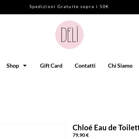
S
p
e
d
i
z
i
o
n
i
G
r
a
t
u
i
t
e
s
o
p
r
a
i
5
0
€
Shop
Gift Card
Contatti
Chi Siamo
Chloé Eau de Toilet
79,90
€