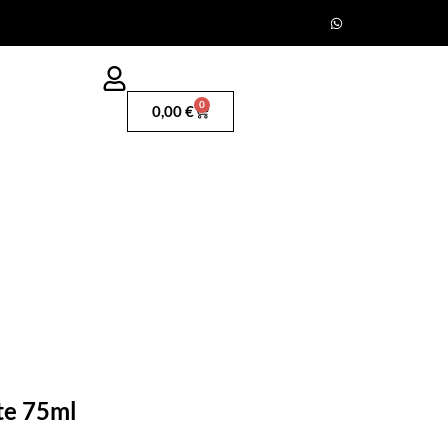
0
0,00
€
te 75ml