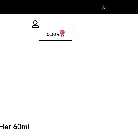
0
0,00
€
i Her 60ml