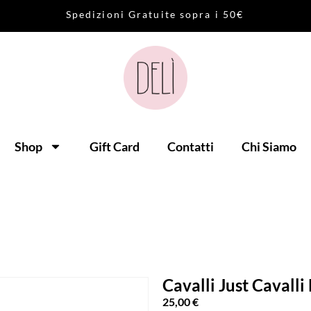
S
p
e
d
i
z
i
o
n
i
G
r
a
t
u
i
t
e
s
o
p
r
a
i
5
0
€
Shop
Gift Card
Contatti
Chi Siamo
Cavalli Just Cavall
25,00
€