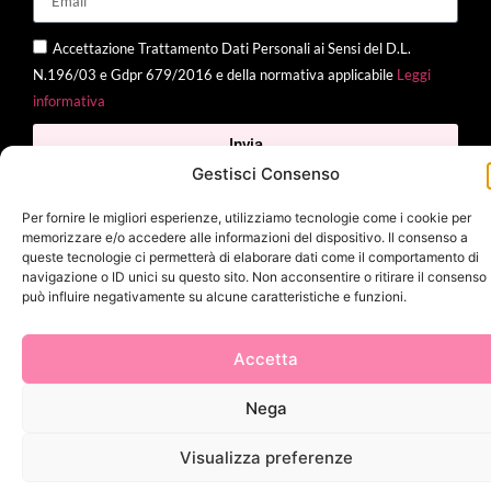
Accettazione Trattamento Dati Personali ai Sensi del D.L.
N.196/03 e Gdpr 679/2016 e della normativa applicabile
Leggi
informativa
Invia
Gestisci Consenso
Per fornire le migliori esperienze, utilizziamo tecnologie come i cookie per
memorizzare e/o accedere alle informazioni del dispositivo. Il consenso a
2025 Delì |
Privacy Policy
|
Cookie Policy
| Made with
by
Jenny
queste tecnologie ci permetterà di elaborare dati come il comportamento di
navigazione o ID unici su questo sito. Non acconsentire o ritirare il consenso
Mina
può influire negativamente su alcune caratteristiche e funzioni.
Accetta
Nega
Visualizza preferenze