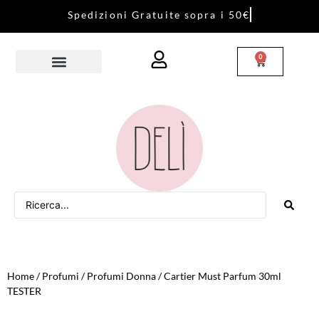
S
p
e
d
i
z
i
o
n
i
G
r
a
t
u
i
t
e
s
o
p
r
a
i
5
0
€
0
Home
/
Profumi
/
Profumi Donna
/ Cartier Must Parfum 30ml
TESTER