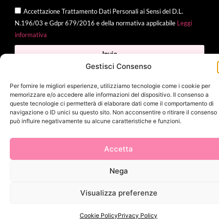
Accettazione Trattamento Dati Personali ai Sensi del D.L.
N.196/03 e Gdpr 679/2016 e della normativa applicabile
Leggi
informativa
Invia
Gestisci Consenso
Per fornire le migliori esperienze, utilizziamo tecnologie come i cookie per
memorizzare e/o accedere alle informazioni del dispositivo. Il consenso a
2025 Delì |
Privacy Policy
|
Cookie Policy
| Made with
by
Jenny
queste tecnologie ci permetterà di elaborare dati come il comportamento di
navigazione o ID unici su questo sito. Non acconsentire o ritirare il consenso
Mina
può influire negativamente su alcune caratteristiche e funzioni.
Accetta
Nega
Visualizza preferenze
Cookie Policy
Privacy Policy