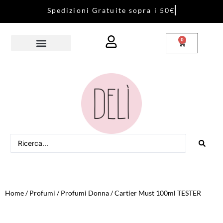
S
p
e
d
i
z
i
o
n
i
G
r
a
t
u
i
t
e
s
o
p
r
a
i
5
0
€
0
Home
/
Profumi
/
Profumi Donna
/ Cartier Must 100ml TESTER