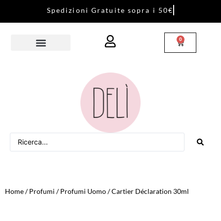
S
p
e
d
i
z
i
o
n
i
G
r
a
t
u
i
t
e
s
o
p
r
a
i
5
0
€
0
Home
/
Profumi
/
Profumi Uomo
/ Cartier Déclaration 30ml