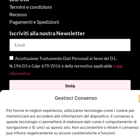
Termini e condizioni
Recesso
Pagamenti e Spedizioni
Iscriviti alla nostra Newsletter
Accettazione Trattamento Dati Personali ai Sensi del D.L.
N.196/03 e Gdpr 679/2016 e della normativa applicabile
Leggi
informativa
Invia
Gestisci Consenso
Per fornire le migliori esperienze, utilizziamo tecnologie come i cookie per
memorizzare e/o accedere alle informazioni del dispositivo. Il consenso a
2025 Delì |
Privacy Policy
|
Cookie Policy
| Made with
by
Jenny
queste tecnologie ci permetterà di elaborare dati come il comportamento di
Mina
navigazione o ID unici su questo sito. Non acconsentire o ritirare il consenso
può influire negativamente su alcune caratteristiche e funzioni.