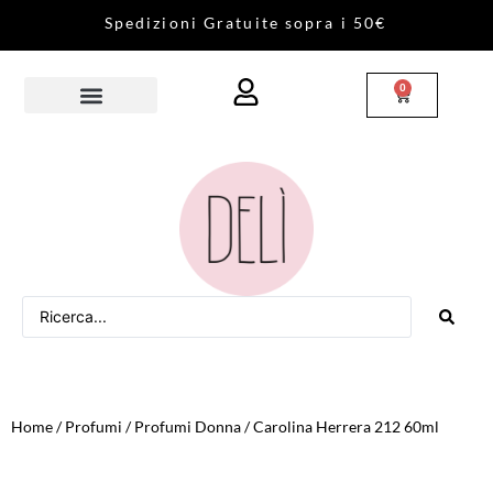
S
p
e
d
i
z
i
o
n
i
G
r
a
t
u
i
t
e
s
o
p
r
a
i
5
0
€
0
Home
/
Profumi
/
Profumi Donna
/ Carolina Herrera 212 60ml