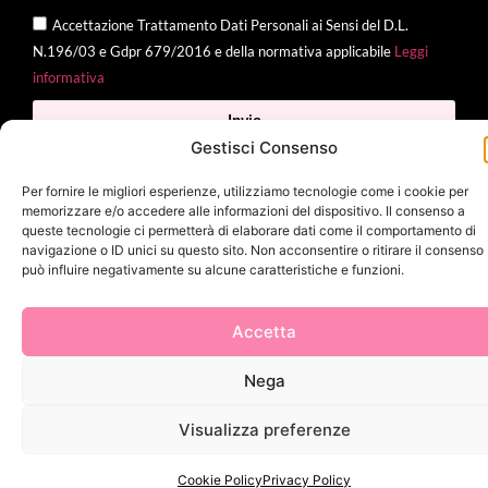
Accettazione Trattamento Dati Personali ai Sensi del D.L.
N.196/03 e Gdpr 679/2016 e della normativa applicabile
Leggi
informativa
Invia
Gestisci Consenso
Per fornire le migliori esperienze, utilizziamo tecnologie come i cookie per
memorizzare e/o accedere alle informazioni del dispositivo. Il consenso a
2025 Delì |
Privacy Policy
|
Cookie Policy
| Made with
by
Jenny
queste tecnologie ci permetterà di elaborare dati come il comportamento di
navigazione o ID unici su questo sito. Non acconsentire o ritirare il consenso
Mina
può influire negativamente su alcune caratteristiche e funzioni.
Accetta
Nega
Visualizza preferenze
Cookie Policy
Privacy Policy