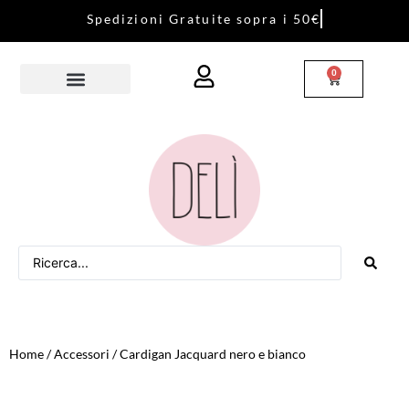
S
p
e
d
i
z
i
o
n
i
G
r
a
t
u
i
t
e
s
o
p
r
a
i
5
0
€
0
Home
/
Accessori
/ Cardigan Jacquard nero e bianco