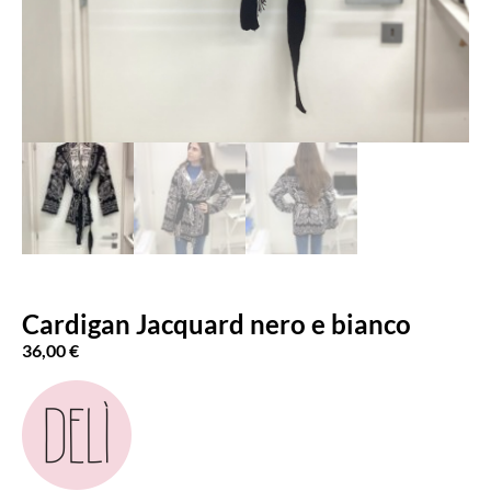
Cardigan Jacquard nero e bianco
36,00
€