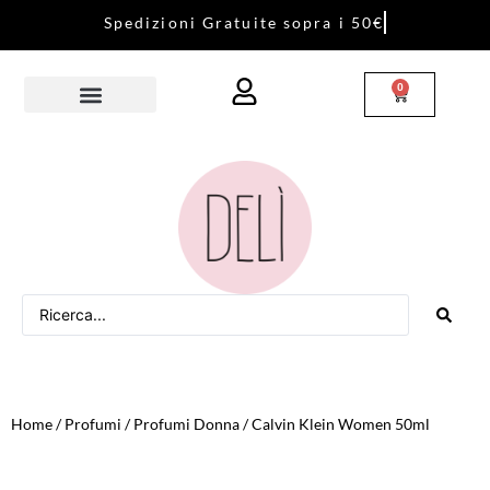
S
p
e
d
i
z
i
o
n
i
G
r
a
t
u
i
t
e
s
o
p
r
a
i
5
0
€
0
Home
/
Profumi
/
Profumi Donna
/ Calvin Klein Women 50ml