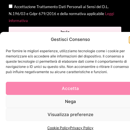
Accettazione Trattamento Dati Personali ai Sensi del D.L.
N.196/03 e Gdpr 679/2016 e della normativa applicabile
Leggi
informativa
Invia
Gestisci Consenso
Per fornire le migliori esperienze, utilizziamo tecnologie come i cookie per
memorizzare e/o accedere alle informazioni del dispositivo. Il consenso a
2025 Delì |
Privacy Policy
|
Cookie Policy
| Made with
by
Jenny
queste tecnologie ci permetterà di elaborare dati come il comportamento di
navigazione o ID unici su questo sito. Non acconsentire o ritirare il consenso
Mina
può influire negativamente su alcune caratteristiche e funzioni.
Accetta
Nega
Visualizza preferenze
Cookie Policy
Privacy Policy