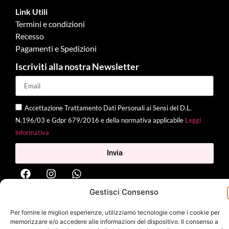
Link Utili
Termini e condizioni
Recesso
Pagamenti e Spedizioni
Iscriviti alla nostra Newsletter
Accettazione Trattamento Dati Personali ai Sensi del D.L.
N.196/03 e Gdpr 679/2016 e della normativa applicabile
Leggi
informativa
Invia
Gestisci Consenso
2025 Delì |
Privacy Policy
|
Cookie Policy
| Made with
by
Jenny
Per fornire le migliori esperienze, utilizziamo tecnologie come i cookie per
Mina
memorizzare e/o accedere alle informazioni del dispositivo. Il consenso a