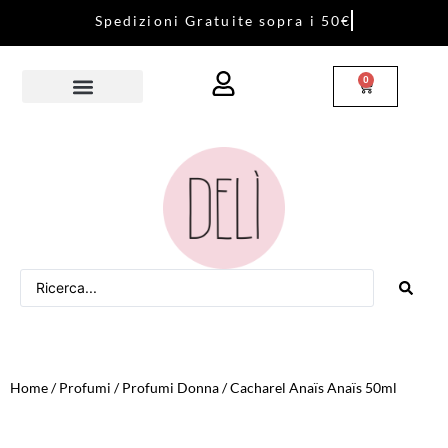
S
p
e
d
i
z
i
o
n
i
G
r
a
t
u
i
t
e
s
o
p
r
a
i
5
0
€
0
Home
/
Profumi
/
Profumi Donna
/ Cacharel Anaïs Anaïs 50ml