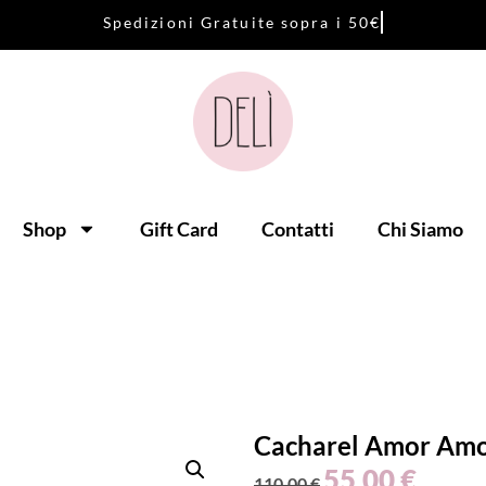
S
p
e
d
i
z
i
o
n
i
G
r
a
t
u
i
t
e
s
o
p
r
a
i
5
0
€
Shop
Gift Card
Contatti
Chi Siamo
Cacharel Amor Am
55,00
€
110,00
€