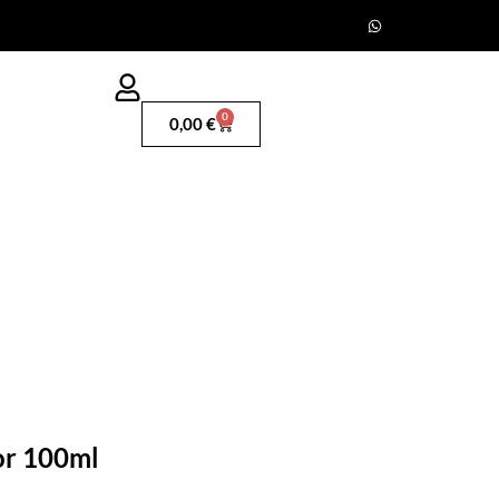
0
0,00
€
or 100ml