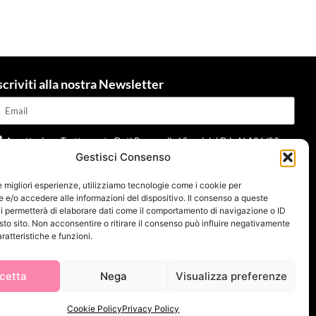
scriviti alla nostra Newsletter
Accettazione Trattamento Dati Personali ai Sensi del D.L. N.196/03 e
Gestisci Consenso
dpr 679/2016 e della normativa applicabile
Leggi informativa
le migliori esperienze, utilizziamo tecnologie come i cookie per
Invia
e/o accedere alle informazioni del dispositivo. Il consenso a queste
i permetterà di elaborare dati come il comportamento di navigazione o ID
sto sito. Non acconsentire o ritirare il consenso può influire negativamente
ratteristiche e funzioni.
cetta
Nega
Visualizza preferenze
Cookie Policy
Privacy Policy