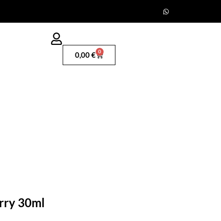
0
0,00
€
rry 30ml