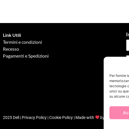
I
Link Utili
Termini e condizioni
Recesso
Pagamenti e Spedizioni
G
Per fornire 
memorizzare 
tecnologie c
unici su que
su alcune ca
Ac
2025 Delì |
Privacy Policy
|
Cookie Policy
| Made with
by
Jenny Mina