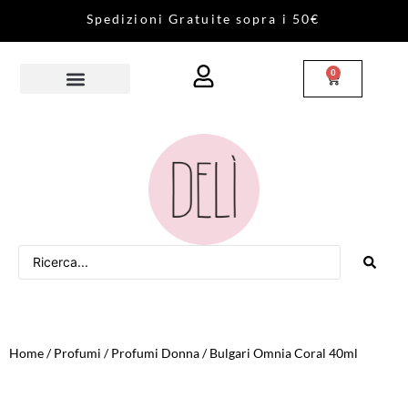
S
p
e
d
i
z
i
o
n
i
G
r
a
t
u
i
t
e
s
o
p
r
a
i
5
0
€
0
Home
/
Profumi
/
Profumi Donna
/ Bulgari Omnia Coral 40ml