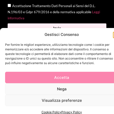
Accettazione Trattamento Dati Personali ai Sensi del D.L.
N.196/03 e Gdpr 679/2016 e della normativa applicabile
Leggi
informativa
Invia
Gestisci Consenso
Per fornire le migliori esperienze, utilizziamo tecnologie come i cookie per
memorizzare e/o accedere alle informazioni del dispositivo. Il consenso a
2025 Delì |
Privacy Policy
|
Cookie Policy
| Made with
by
Jenny
queste tecnologie ci permetterà di elaborare dati come il comportamento di
navigazione o ID unici su questo sito. Non acconsentire o ritirare il consenso
Mina
può influire negativamente su alcune caratteristiche e funzioni.
Accetta
Nega
Visualizza preferenze
Cookie Policy
Privacy Policy