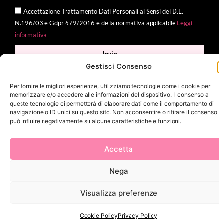
Accettazione Trattamento Dati Personali ai Sensi del D.L.
N.196/03 e Gdpr 679/2016 e della normativa applicabile
Leggi
informativa
Invia
Gestisci Consenso
Per fornire le migliori esperienze, utilizziamo tecnologie come i cookie per
memorizzare e/o accedere alle informazioni del dispositivo. Il consenso a
2025 Delì |
Privacy Policy
|
Cookie Policy
| Made with
by
Jenny
queste tecnologie ci permetterà di elaborare dati come il comportamento di
navigazione o ID unici su questo sito. Non acconsentire o ritirare il consenso
Mina
può influire negativamente su alcune caratteristiche e funzioni.
Accetta
Nega
Visualizza preferenze
Cookie Policy
Privacy Policy