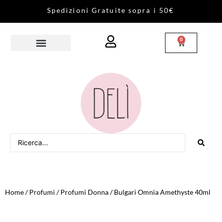
S
p
e
d
i
z
i
o
n
i
G
r
a
t
u
i
t
e
s
o
p
r
a
i
5
0
€
0
Home
/
Profumi
/
Profumi Donna
/ Bulgari Omnia Amethyste 40ml