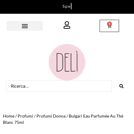
S
p
e
d
i
z
i
o
n
i
i
n
t
u
t
t
a
I
t
a
l
i
a
0
Home
/
Profumi
/
Profumi Donna
/ Bulgari Eau Parfumée Au Thé
Blanc 75ml