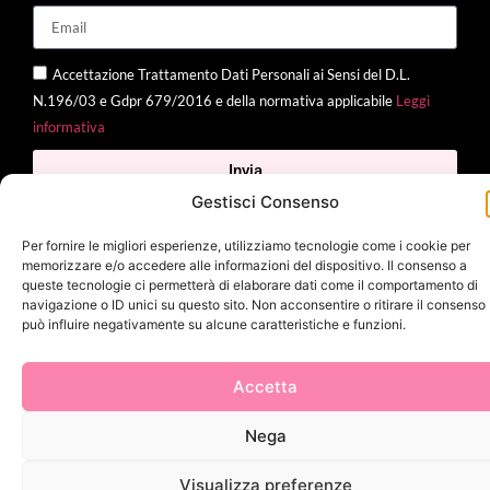
Accettazione Trattamento Dati Personali ai Sensi del D.L.
N.196/03 e Gdpr 679/2016 e della normativa applicabile
Leggi
informativa
Invia
Gestisci Consenso
Per fornire le migliori esperienze, utilizziamo tecnologie come i cookie per
memorizzare e/o accedere alle informazioni del dispositivo. Il consenso a
2025 Delì |
Privacy Policy
|
Cookie Policy
| Made with
by
Jenny
queste tecnologie ci permetterà di elaborare dati come il comportamento di
Mina
navigazione o ID unici su questo sito. Non acconsentire o ritirare il consenso
può influire negativamente su alcune caratteristiche e funzioni.
Accetta
Nega
Visualizza preferenze