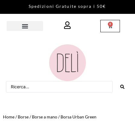
S
p
e
d
i
z
i
o
n
i
G
r
a
t
u
i
t
e
s
o
p
r
a
i
5
0
€
0
Home
/
Borse
/
Borse a mano
/ Borsa Urban Green