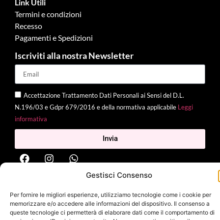
Link Utili
Termini e condizioni
Recesso
Pagamenti e Spedizioni
Iscriviti alla nostra Newsletter
Accettazione Trattamento Dati Personali ai Sensi del D.L.
N.196/03 e Gdpr 679/2016 e della normativa applicabile
Leggi
informativa
Invia
Gestisci Consenso
2025 Delì |
Privacy Policy
|
Cookie Policy
| Made with
by
Jenny
Per fornire le migliori esperienze, utilizziamo tecnologie come i cookie per
Mina
memorizzare e/o accedere alle informazioni del dispositivo. Il consenso a
queste tecnologie ci permetterà di elaborare dati come il comportamento di