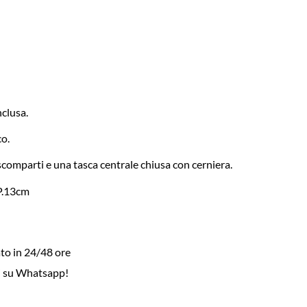
nclusa.
o.
scomparti e una tasca centrale chiusa con cerniera.
P.13cm
to in 24/48 ore
i su Whatsapp!