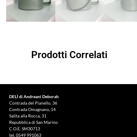
Prodotti Correlati
DELÌ di Andreani Deborah
Contrada del Pianello, 36
Contrada Omagnano, 14
Salita alla Rocca, 31
Repubblica di San Marino
C.O.E. SM30713
tel.
0549 991063