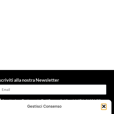
scriviti alla nostra Newsletter
Accettazione Trattamento Dati Personali ai Sensi del D.L. N.196/03 e
Gestisci Consenso
dpr 679/2016 e della normativa applicabile
Leggi informativa