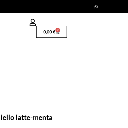
0
0,00
€
iello latte-menta