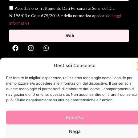
Accettazione Trattamento Dati Personali ai Sensi del D.L.
N.196/03 e Gdpr 679/2016 e della normativa applicabile
Leggi
informativa
Invia
Gestisci Consenso
2025 Delì |
Privacy Policy
|
Cookie Policy
| Made with
by
Jenny
Mina
Per fornire le migliori esperienze, utilizziamo tecnologie come i cookie per
memorizzare e/o accedere alle informazioni del dispositivo. Il consenso a
queste tecnologie ci permetterà di elaborare dati come il comportamento di
navigazione o ID unici su questo sito. Non acconsentire o ritirare il consenso
può influire negativamente su alcune caratteristiche e funzioni.
Accetta
Nega