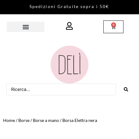
S
p
e
d
i
z
i
o
n
i
G
r
a
t
u
i
t
e
s
o
p
r
a
i
5
0
€
0
Home
/
Borse
/
Borse a mano
/ Borsa Elettra nera