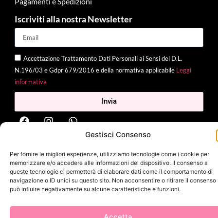
Pagamenti e Spedizioni
Iscriviti alla nostra Newsletter
Accettazione Trattamento Dati Personali ai Sensi del D.L.
N.196/03 e Gdpr 679/2016 e della normativa applicabile
Leggi
informativa
Invia
Gestisci Consenso
2025 Delì |
Privacy Policy
|
Cookie Policy
| Made with
by
Jenny
Per fornire le migliori esperienze, utilizziamo tecnologie come i cookie per
Mina
memorizzare e/o accedere alle informazioni del dispositivo. Il consenso a
queste tecnologie ci permetterà di elaborare dati come il comportamento di
navigazione o ID unici su questo sito. Non acconsentire o ritirare il consenso
può influire negativamente su alcune caratteristiche e funzioni.
Accetta