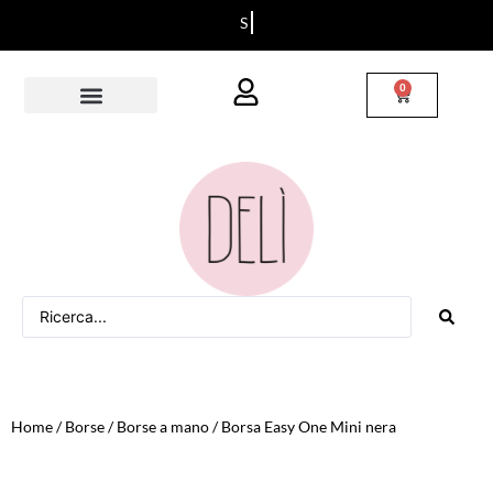
S
p
e
d
i
z
i
o
n
i
i
n
t
u
t
t
a
I
t
a
l
i
a
0
Home
/
Borse
/
Borse a mano
/ Borsa Easy One Mini nera