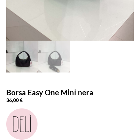
Borsa Easy One Mini nera
36,00
€