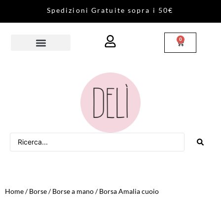
S
p
e
d
i
z
i
o
n
i
G
r
a
t
u
i
t
e
s
o
p
r
a
i
5
0
€
0
Home
/
Borse
/
Borse a mano
/ Borsa Amalia cuoio