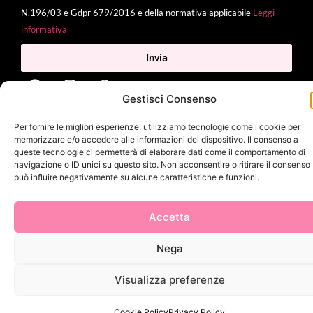
N.196/03 e Gdpr 679/2016 e della normativa applicabile
Leggi
informativa
Invia
Gestisci Consenso
Per fornire le migliori esperienze, utilizziamo tecnologie come i cookie per
2025 Delì |
Privacy Policy
|
Cookie Policy
| Made with
by
Jenny
memorizzare e/o accedere alle informazioni del dispositivo. Il consenso a
Mina
queste tecnologie ci permetterà di elaborare dati come il comportamento di
navigazione o ID unici su questo sito. Non acconsentire o ritirare il consenso
può influire negativamente su alcune caratteristiche e funzioni.
Accetta
Nega
Visualizza preferenze
Cookie Policy
Privacy Policy