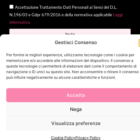
Accettazione Trattamento Dati Personali ai Sensi del D.L.
N.196/03 e Gdpr 679/2016 e della normativa applicabile
Leggi
informativa
Invia
Gestisci Consenso
Per fornire le migliori esperienze, utilizziamo tecnologie come i cookie per
memorizzare e/o accedere alle informazioni del dispositivo. Il consenso a
2025 Delì |
Privacy Policy
|
Cookie Policy
| Made with
by
Jenny
queste tecnologie ci permetterà di elaborare dati come il comportamento di
navigazione o ID unici su questo sito. Non acconsentire o ritirare il consenso
Mina
può influire negativamente su alcune caratteristiche e funzioni.
Accetta
Nega
Visualizza preferenze
Cookie Policy
Privacy Policy