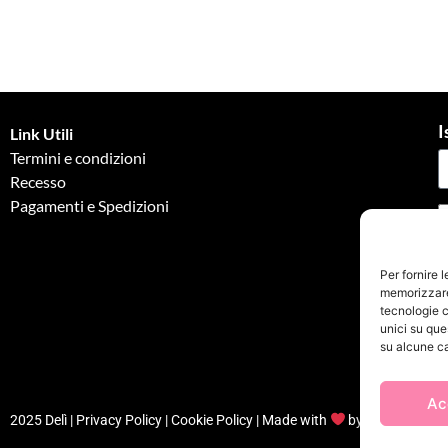
I
Link Utili
Termini e condizioni
Recesso
Pagamenti e Spedizioni
G
Per fornire 
memorizzare 
tecnologie c
unici su que
su alcune ca
Ac
2025 Delì |
Privacy Policy
|
Cookie Policy
| Made with
by
Jenny Mina