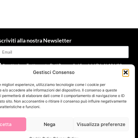
scriviti alla nostra Newsletter
Accettazione Trattamento Dati Personali ai Sensi del D.L. N.196/03 e
Gestisci Consenso
dpr 679/2016 e della normativa applicabile
Leggi informativa
le migliori esperienze, utilizziamo tecnologie come i cookie per
Invia
e/o accedere alle informazioni del dispositivo. Il consenso a queste
i permetterà di elaborare dati come il comportamento di navigazione o ID
sto sito. Non acconsentire o ritirare il consenso può influire negativamente
ratteristiche e funzioni.
cetta
Nega
Visualizza preferenze