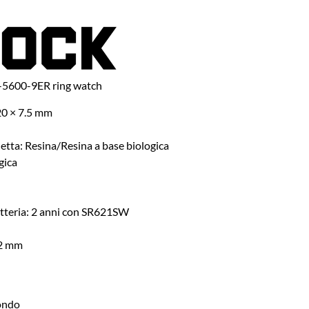
-5600-9ER ring watch
 20 × 7.5 mm
netta: Resina/Resina a base biologica
gica
atteria: 2 anni con SR621SW
82 mm
ondo