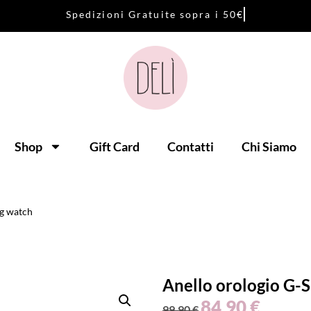
S
p
e
d
i
z
i
o
n
i
G
r
a
t
u
i
t
e
s
o
p
r
a
i
5
0
€
Shop
Gift Card
Contatti
Chi Siamo
g watch
Anello orologio G
84,90
€
99,90
€