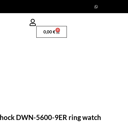
0
0,00
€
-Shock DWN-5600-9ER ring watch