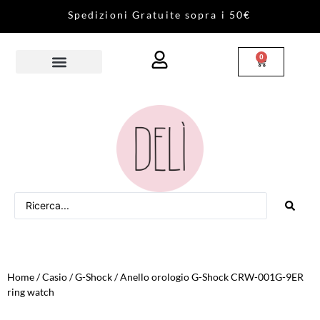
S
p
e
d
i
z
i
o
n
i
G
r
a
t
u
i
t
e
s
o
p
r
a
i
5
0
€
0
Home
/
Casio
/
G-Shock
/ Anello orologio G-Shock CRW-001G-9ER
ring watch