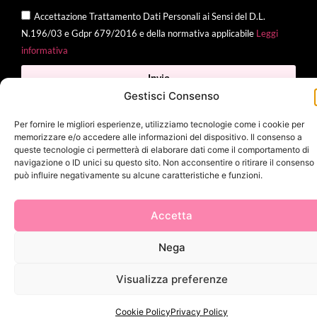
Accettazione Trattamento Dati Personali ai Sensi del D.L.
N.196/03 e Gdpr 679/2016 e della normativa applicabile
Leggi
informativa
Invia
Gestisci Consenso
Per fornire le migliori esperienze, utilizziamo tecnologie come i cookie per
memorizzare e/o accedere alle informazioni del dispositivo. Il consenso a
2025 Delì |
Privacy Policy
|
Cookie Policy
| Made with
by
Jenny
queste tecnologie ci permetterà di elaborare dati come il comportamento di
navigazione o ID unici su questo sito. Non acconsentire o ritirare il consenso
Mina
può influire negativamente su alcune caratteristiche e funzioni.
Accetta
Nega
Visualizza preferenze
Cookie Policy
Privacy Policy