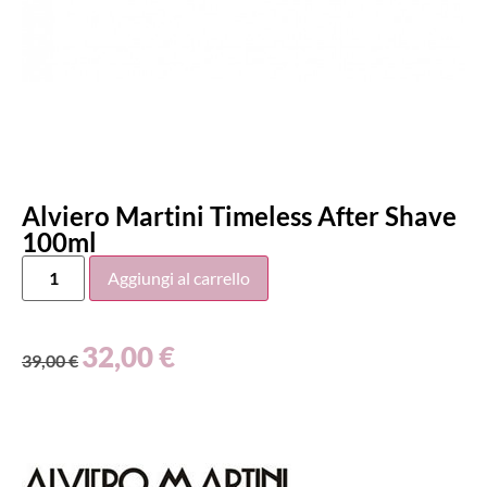
Alviero Martini Timeless After Shave
100ml
Aggiungi al carrello
32,00
€
39,00
€