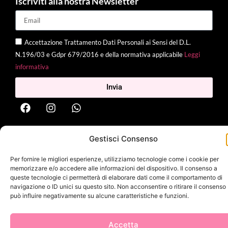
Iscriviti alla nostra Newsletter
Accettazione Trattamento Dati Personali ai Sensi del D.L.
N.196/03 e Gdpr 679/2016 e della normativa applicabile
Leggi
informativa
Invia
Gestisci Consenso
2025 Delì |
Privacy Policy
|
Cookie Policy
| Made with
by
Jenny
Mina
Per fornire le migliori esperienze, utilizziamo tecnologie come i cookie per
memorizzare e/o accedere alle informazioni del dispositivo. Il consenso a
queste tecnologie ci permetterà di elaborare dati come il comportamento di
navigazione o ID unici su questo sito. Non acconsentire o ritirare il consenso
può influire negativamente su alcune caratteristiche e funzioni.
Accetta