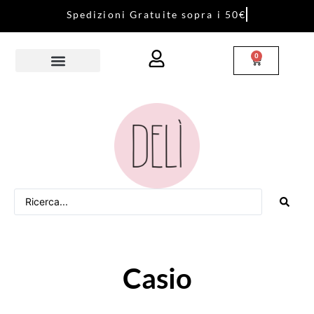
S
p
e
d
i
z
i
o
n
i
G
r
a
t
u
i
t
e
s
o
p
r
a
i
5
0
€
0
Casio