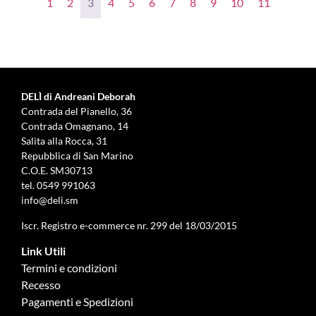
1
2
3
4
5
6
7
8
9
10
11
DELÌ di Andreani Deborah
Contrada del Pianello, 36
Contrada Omagnano, 14
Salita alla Rocca, 31
Repubblica di San Marino
C.O.E. SM30713
tel.
0549 991063
info@deli.sm
Iscr. Registro e-commerce nr. 299 del 18/03/2015
Link Utili
Termini e condizioni
Recesso
Pagamenti e Spedizioni