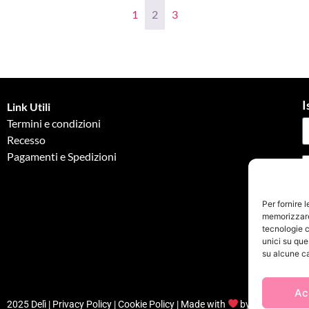
1
2
3
I
Link Utili
Termini e condizioni
Recesso
Pagamenti e Spedizioni
G
Per fornire 
memorizzare 
tecnologie c
unici su que
su alcune ca
Ac
2025 Delì |
Privacy Policy
|
Cookie Policy
| Made with
by
Jenny Mina