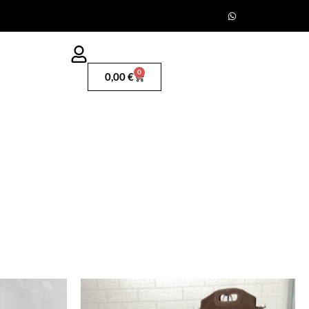
0
0,00
€