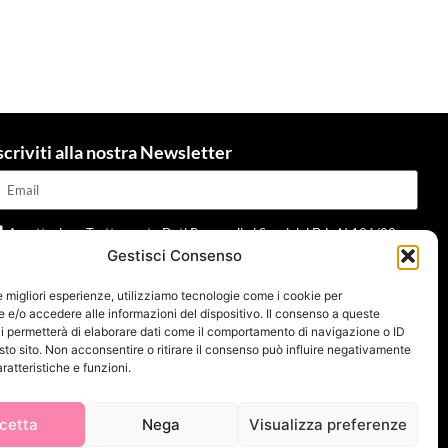
scriviti alla nostra Newsletter
Accettazione Trattamento Dati Personali ai Sensi del D.L. N.196/03 e
Gestisci Consenso
dpr 679/2016 e della normativa applicabile
Leggi informativa
le migliori esperienze, utilizziamo tecnologie come i cookie per
Invia
e/o accedere alle informazioni del dispositivo. Il consenso a queste
i permetterà di elaborare dati come il comportamento di navigazione o ID
sto sito. Non acconsentire o ritirare il consenso può influire negativamente
ratteristiche e funzioni.
cetta
Nega
Visualizza preferenze