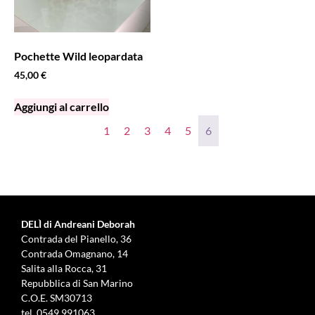
Pochette Wild leopardata
45,00
€
Aggiungi al carrello
1
2
3
4
5
6
DELÌ di Andreani Deborah
Contrada del Pianello, 36
Contrada Omagnano, 14
Salita alla Rocca, 31
Repubblica di San Marino
C.O.E. SM30713
tel.
0549 991063